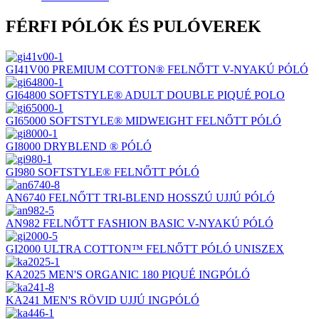
FÉRFI PÓLÓK ÉS PULÓVEREK
GI41V00 PREMIUM COTTON® FELNŐTT V-NYAKÚ PÓLÓ
GI64800 SOFTSTYLE® ADULT DOUBLE PIQUÉ POLO
GI65000 SOFTSTYLE® MIDWEIGHT FELNŐTT PÓLÓ
GI8000 DRYBLEND ® PÓLÓ
GI980 SOFTSTYLE® FELNŐTT PÓLÓ
AN6740 FELNŐTT TRI-BLEND HOSSZÚ UJJÚ PÓLÓ
AN982 FELNŐTT FASHION BASIC V-NYAKÚ PÓLÓ
GI2000 ULTRA COTTON™ FELNŐTT PÓLÓ UNISZEX
KA2025 MEN'S ORGANIC 180 PIQUÉ INGPÓLÓ
KA241 MEN'S RÖVID UJJÚ INGPÓLÓ