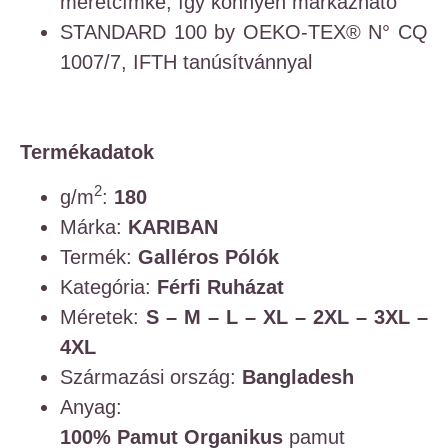
méretcímke, így könnyen márkázható
STANDARD 100 by OEKO-TEX® N° CQ
1007/7, IFTH tanúsítvánnyal
Termékadatok
2
g/m
:
180
Márka:
KARIBAN
Termék:
Galléros Pólók
Kategória:
Férfi Ruházat
Méretek:
S – M – L – XL – 2XL – 3XL –
4XL
Származási ország:
Bangladesh
Anyag:
100% Pamut
Organikus
pamut