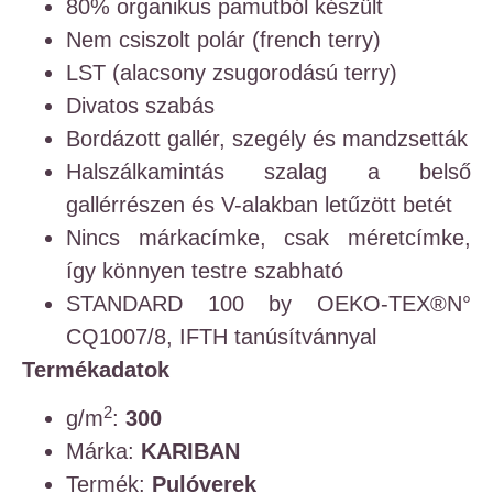
80% organikus pamutból készült
Nem csiszolt polár (french terry)
LST (alacsony zsugorodású terry)
Divatos szabás
Bordázott gallér, szegély és mandzsetták
Halszálkamintás szalag a belső
gallérrészen és V-alakban letűzött betét
Nincs márkacímke, csak méretcímke,
így könnyen testre szabható
STANDARD 100 by OEKO-TEX®N°
CQ1007/8, IFTH tanúsítvánnyal
Termékadatok
2
g/m
:
300
Márka:
KARIBAN
Termék:
Pulóverek