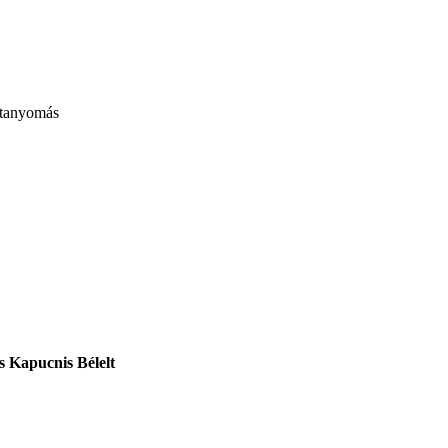
itanyomás
as
Kapucnis
Bélelt