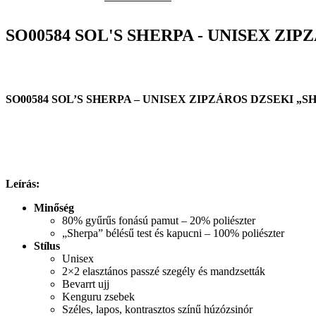
SO00584 SOL'S SHERPA - UNISEX ZI
SO00584 SOL’S SHERPA – UNISEX ZIPZÁROS DZSEKI „
Leírás:
Minőség
80% gyűrűs fonású pamut – 20% poliészter
„Sherpa” bélésű test és kapucni – 100% poliészter
Stílus
Unisex
2×2 elasztános passzé szegély és mandzsetták
Bevarrt ujj
Kenguru zsebek
Széles, lapos, kontrasztos színű húzózsinór