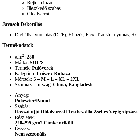
Rejtett cipzár
Illeszkedő szabás
Oldalvarrott
Javasolt Dekorálás
Digitális nyomtatás (DTF), Hímzés, Flex, Transfer nyomás, Sz
Termékadatok
2
g/m
:
280
Márka:
SOL’S
Termék:
Pulóverek
Kategória:
Uniszex Ruházat
Méretek:
S – M – L – XL – 2XL
Származási ország:
China, Bangladesh
Anyag:
Poliészter/Pamut
Szabás:
Hosszú ujjú
Oldalvarrott
Testhez álló
Zsebes
Végig zipzár
Részletek:
220-299 g/m2
Címke nélküli
Évszak:
Nem szezonális