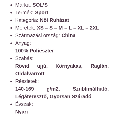
Márka:
SOL’S
Termék:
Sport
Kategória:
Női
Ruházat
Méretek:
XS – S – M – L – XL – 2XL
Származási ország:
China
Anyag:
100% Poliészter
Szabás:
Rövid ujjú,
Környakas,
Raglán,
Oldalvarrott
Részletek:
140-169 g/m2,
Szublimálható,
Légáteresztő,
Gyorsan Száradó
Évszak:
Nyári