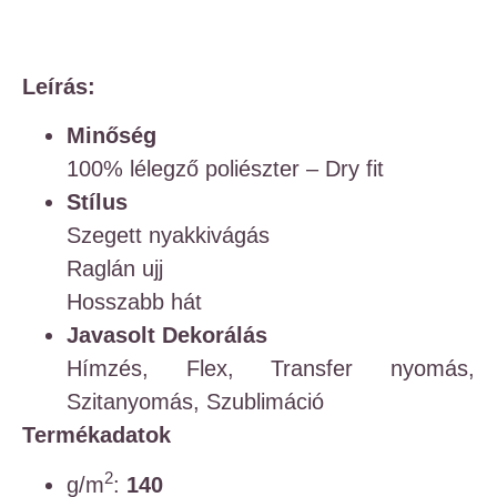
Leírás:
Minőség
100% lélegző poliészter – Dry fit
Stílus
Szegett nyakkivágás
Raglán ujj
Hosszabb hát
Javasolt Dekorálás
Hímzés, Flex, Transfer nyomás,
Szitanyomás, Szublimáció
Termékadatok
2
g/m
:
140