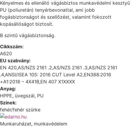
Kényelmes és ellenálló vágásbiztos munkavédelmi kesztyű
PU (poliuretán) tenyérbevonattal, ami jobb
fogásbiztonságot és szellőzést, valamint fokozott
kopásállóságot biztosít.
B szintű vágásbiztonság.
Cikkszám:
A620
EU szabvány:
EN 420,AS/NZS 2161 .2,AS/NZS 2161 .3,AS/NZS 2161
.4,ANSI/ISEA 105: 2016 CUT Level A2,EN388:2016
+A1:2018 – 4X41B,EN 407 X1XXXX
Anyag:
HPPE, üvegszál, PU
Színek:
fehér/fehér szürke
Munkaruházat, munkavédelem