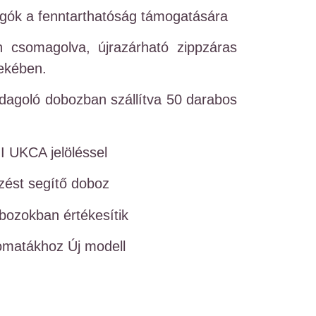
ugók a fenntarthatóság támogatására
n csomagolva, újrazárható zippzáras
dekében.
adagoló dobozban szállítva 50 darabos
I UKCA jelöléssel
zést segítő doboz
bozokban értékesítik
omatákhoz Új modell