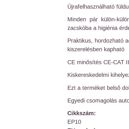
Újrafelhasználható füld
Minden pár külön-külö
zacskóba a higiénia ér
Praktikus, hordozható 
kiszerelésben kapható
CE minősítés CE-CAT II
Kiskereskedelmi kihelye
Ezt a terméket belső do
Egyedi csomagolás aut
Cikkszám:
EP10