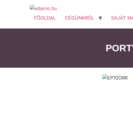
FŐOLDAL
CÉGÜNKRŐL
SAJÁT M
PORT