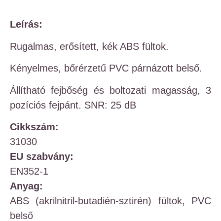
Leírás:
Rugalmas, erősített, kék ABS fültok.
Kényelmes, bőrérzetű PVC párnázott belső.
Állítható fejbőség és boltozati magasság, 3
pozíciós fejpánt. SNR: 25 dB
Cikkszám:
31030
EU szabvány:
EN352-1
Anyag:
ABS (akrilnitril-butadién-sztirén) fültok, PVC
belső