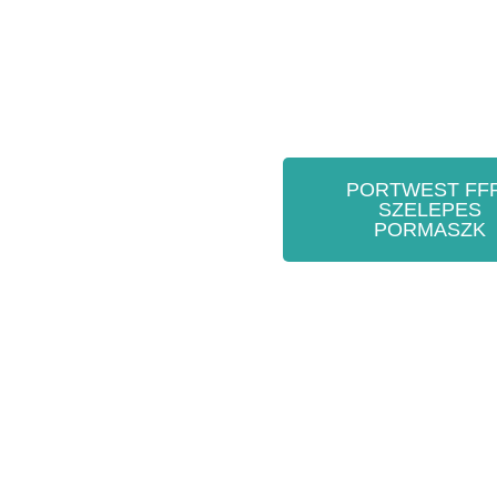
PORTWEST FF
SZELEPES
PORMASZK