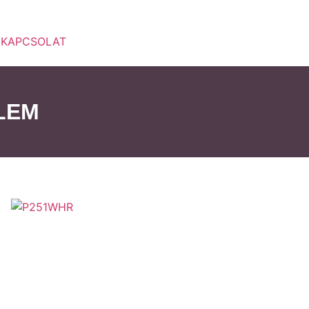
KAPCSOLAT
LEM