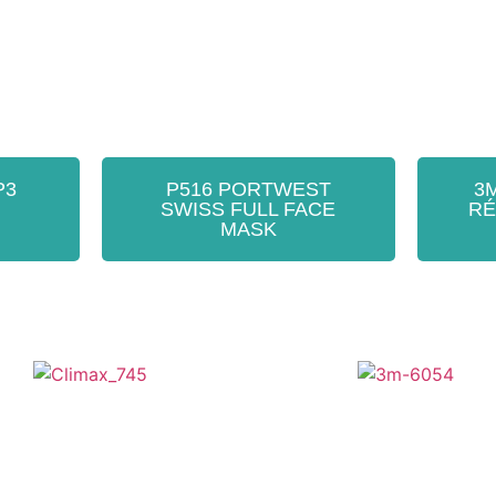
P3
P516 PORTWEST
3M
SWISS FULL FACE
RÉ
MASK