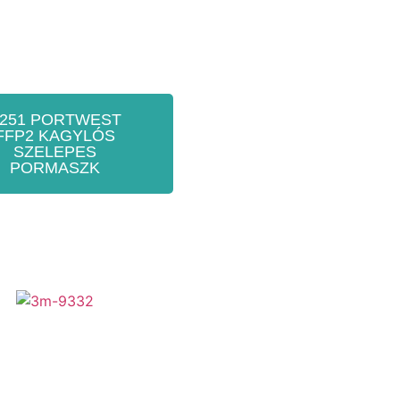
251 PORTWEST
FFP2 KAGYLÓS
SZELEPES
PORMASZK