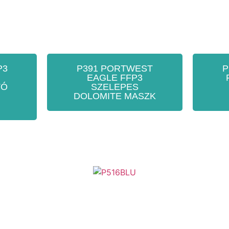
P3
P391 PORTWEST
P
EAGLE FFP3
TÓ
SZELEPES
DOLOMITE MASZK