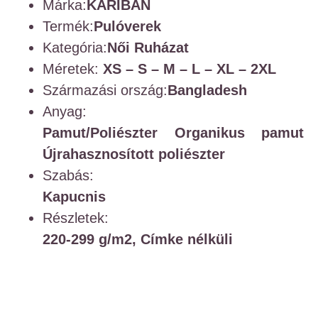
Márka:
KARIBAN
Termék:
Pulóverek
Kategória:
Női Ruházat
Méretek:
XS – S – M – L – XL – 2XL
Származási ország:
Bangladesh
Anyag:
Pamut/Poliészter
Organikus pamut
Újrahasznosított poliészter
Szabás:
Kapucnis
Részletek:
220-299 g/m2,
Címke nélküli