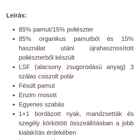
Leírás:
85% pamut/15% poliészter
85% organikus pamutból és 15%
használat utáni újrahasznosított
poliészterből készült
LSF (alacsony zsugorodású anyag) 3
szálas csiszolt polár
Fésült pamut
Enzim mosott
Egyenes szabás
1×1 bordázott nyak, mandzsetták és
szegély körkötött összeállításban a jobb
kialakítás érdekében