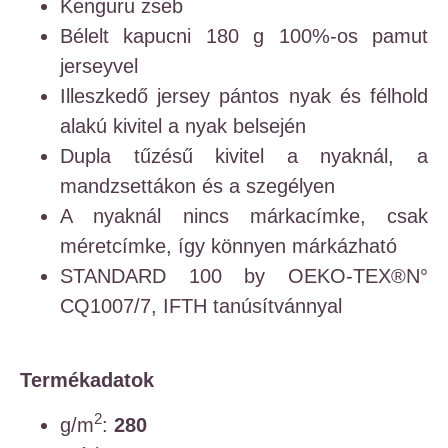
Kenguru zseb
Bélelt kapucni 180 g 100%-os pamut
jerseyvel
Illeszkedő jersey pántos nyak és félhold
alakú kivitel a nyak belsején
Dupla tűzésű kivitel a nyaknál, a
mandzsettákon és a szegélyen
A nyaknál nincs márkacímke, csak
méretcímke, így könnyen márkázható
STANDARD 100 by OEKO-TEX®N°
CQ1007/7, IFTH tanúsítvánnyal
Termékadatok
2
g/m
:
280