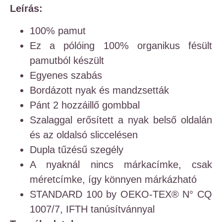
Leírás:
100% pamut
Ez a pólóing 100% organikus fésült
pamutból készült
Egyenes szabás
Bordázott nyak és mandzsetták
Pánt 2 hozzáillő gombbal
Szalaggal erősített a nyak belső oldalán
és az oldalsó sliccelésen
Dupla tűzésű szegély
A nyaknál nincs márkacímke, csak
méretcímke, így könnyen márkázható
STANDARD 100 by OEKO-TEX® N° CQ
1007/7, IFTH tanúsítvánnyal