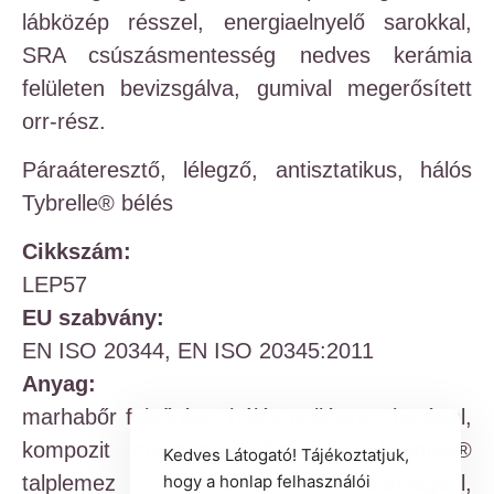
lábközép résszel, energiaelnyelő sarokkal,
SRA csúszásmentesség nedves kerámia
felületen bevizsgálva, gumival megerősített
orr-rész.
Páraáteresztő, lélegző, antisztatikus, hálós
Tybrelle® bélés
Cikkszám:
LEP57
EU szabvány:
EN ISO 20344, EN ISO 20345:2011
Anyag:
marhabőr felsőrész, hálós poliészter betéttel,
kompozit műanyag lábujjvédő, Wellmax®
Kedves Látogató! Tájékoztatjuk,
hogy a honlap felhasználói
talplemez aramidszálas műanyagból,