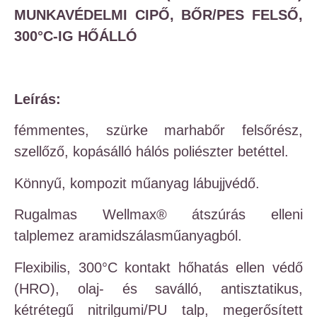
MUNKAVÉDELMI CIPŐ, BŐR/PES FELSŐ,
300°C-IG HŐÁLLÓ
Leírás:
fémmentes, szürke marhabőr felsőrész,
szellőző, kopásálló hálós poliészter betéttel.
Könnyű, kompozit műanyag lábujjvédő.
Rugalmas Wellmax® átszúrás elleni
talplemez aramidszálasműanyagból.
Flexibilis, 300°C kontakt hőhatás ellen védő
(HRO), olaj- és saválló, antisztatikus,
kétrétegű nitrilgumi/PU talp, megerősített