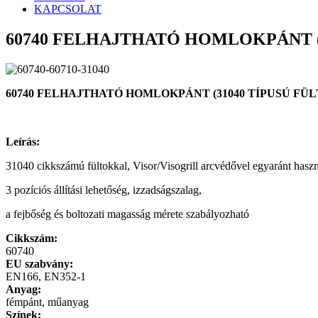
KAPCSOLAT
60740 FELHAJTHATÓ HOMLOKPÁNT 
60740 FELHAJTHATÓ HOMLOKPÁNT (31040 TÍPUSÚ F
Leírás:
31040 cikkszámú fültokkal, Visor/Visogrill arcvédővel egyaránt haszn
3 pozíciós állítási lehetőség, izzadságszalag,
a fejbőség és boltozati magasság mérete szabályozható
Cikkszám:
60740
EU szabvány:
EN166, EN352-1
Anyag:
fémpánt, műanyag
Színek: