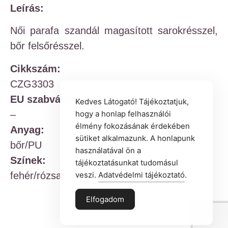
Leírás:
Női parafa szandál magasított sarokrésszel,
bőr felsőrésszel.
Cikkszám:
CZG3303
EU szabvány:
Kedves Látogató! Tájékoztatjuk,
–
hogy a honlap felhasználói
élmény fokozásának érdekében
Anyag:
sütiket alkalmazunk. A honlapunk
bőr/PU
használatával ön a
Színek:
tájékoztatásunkat tudomásul
fehér/rózsaszín
veszi.
Adatvédelmi tájékoztató
.
Elfogadom